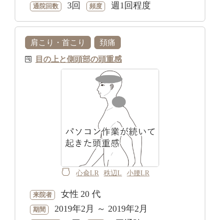
3回
週1回程度
通院回数
頻度
肩こり・首こり
頚痛
目の上と側頭部の頭重感
心兪LR
秩辺L
小腰LR
女性
20 代
来院者
2019年2月 ～ 2019年2月
期間