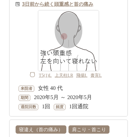
3日前から続く頭重感と首の痛み
T5(1)L
上天柱LR
飛揚L
膏肓L
女性
40 代
来院者
2020年5月 ～ 2020年5月
期間
1回
1回通院
通院回数
頻度
寝違え（首の痛み）
肩こり・首こり