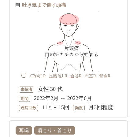
吐き気まで催す頭痛
C2(4)LR
足臨泣LR
合谷R
志室R
督兪R
女性
30 代
来院者
2022年2月 ～ 2022年6月
期間
11回～15回
月3回程度
通院回数
頻度
耳鳴
肩こり・首こり