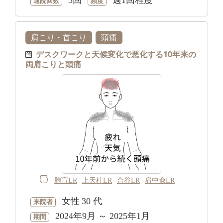
3回
週1回程度
通院回数
頻度
肩こり・首こり
頭痛
デスクワークと天候変化で悪化する10年来の
両肩こりと頭痛
胞肓LR
上天柱LR
合谷LR
肩中兪LR
女性
30 代
来院者
2024年9月 ～ 2025年1月
期間