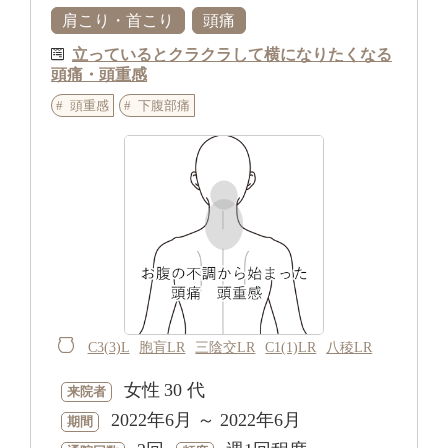
肩こり・首こり
頭痛
立っているとクラクラして横になりたくなる
頭痛・頭重感
頭重感
下腹部痛
C3(3)L
胞肓LR
三陰交LR
C1(1)LR
八稜LR
女性
30 代
来院者
2022年6月 ～ 2022年6月
期間