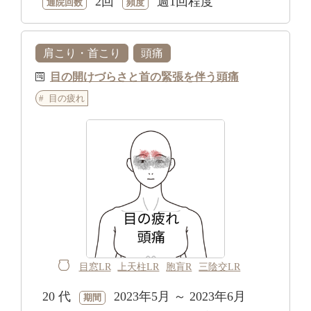
2回
週1回程度
通院回数
頻度
肩こり・首こり
頭痛
目の開けづらさと首の緊張を伴う頭痛
目の疲れ
目窓LR
上天柱LR
胞肓R
三陰交LR
20 代
2023年5月 ～ 2023年6月
期間