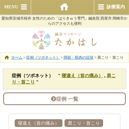
MENU
診療案内
愛知県安城市桜井 女性のための「はりきゅう専門」鍼灸院 西尾市 岡崎市か
らのアクセスも便利
ホーム
>
症例（ツボネット）
>
関節・筋肉の症状
>
肩こり・首こり
症例（ツボネット） "
寝違え（首の痛み）
,
肩こ
り・首こり
"
症例 一覧
寝違え（首の痛み）
肩こり・首こり