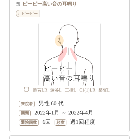
ピーピー高い音の耳鳴り
ピーピー
胞肓LR
漏谷L
三括L
C1(1)LR
築賓L
男性
60 代
来院者
2022年1月 ～ 2022年4月
期間
6回
週1回程度
通院回数
頻度