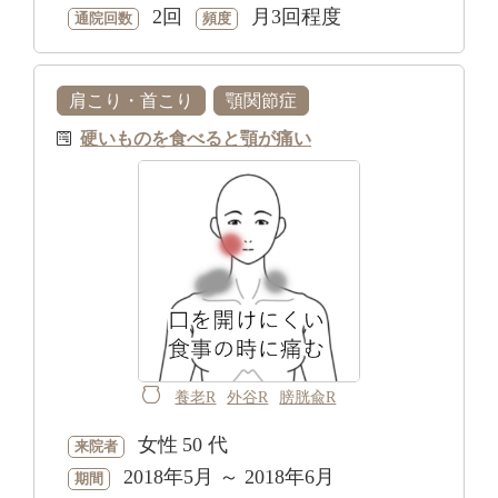
2回
月3回程度
通院回数
頻度
肩こり・首こり
顎関節症
硬いものを食べると顎が痛い
養老R
外谷R
膀胱兪R
女性
50 代
来院者
2018年5月 ～ 2018年6月
期間