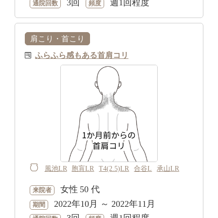
3回
週1回程度
通院回数
頻度
肩こり・首こり
ふらふら感もある首肩コリ
風池LR
胞肓LR
T4(2.5)LR
合谷L
承山LR
女性
50 代
来院者
2022年10月 ～ 2022年11月
期間