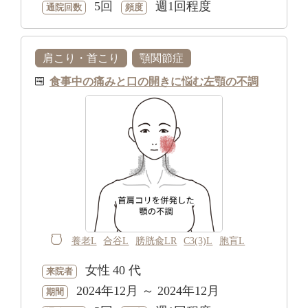
5回
週1回程度
通院回数
頻度
肩こり・首こり
顎関節症
食事中の痛みと口の開きに悩む左顎の不調
養老L
合谷L
膀胱兪LR
C3(3)L
胞肓L
女性
40 代
来院者
2024年12月 ～ 2024年12月
期間