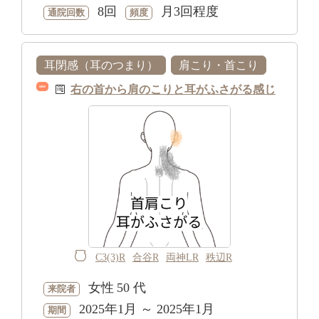
8回
月3回程度
通院回数
頻度
耳閉感（耳のつまり）
肩こり・首こり
右の首から肩のこりと耳がふさがる感じ
NEW
C3(3)R
合谷R
両神LR
秩辺R
女性
50 代
来院者
2025年1月 ～ 2025年1月
期間