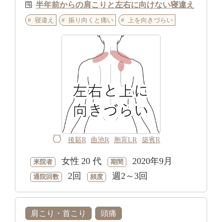
半年前からの肩こりと左右に向けない寝違え
寝違え
振り向くと痛い
上を向きづらい
後谿R
曲池R
胞肓LR
築賓R
女性
20 代
2020年9月
来院者
期間
2回
週2～3回
通院回数
頻度
肩こり・首こり
頭痛