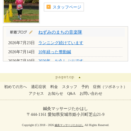
重要
公式ライン不具合解消しました
スタッフページ
2025年9月30日
重要
公式ライン不具合
2024年12月6日
ねずみのまちの音楽隊
休診日 重要
年末年始のお休み 2024年12月28日（土）～
2026年7月23日
ランニング続けています
2025年1月3日（金）
2026年7月14日
10年経った整動鍼
2024年8月11日
2026年7月10日
2026年 お久しぶりです
重要
,
休診日 重要
8月２２日より木曜日は午前中のみ
2024年4月17日
本の紹介です
2024年4月5日
2024年4月12日
名古屋ウィメンズマラソン2024
休診日 重要
2024年 GWのお知らせ
初めての方へ
適応症状
料金
スタッフ
予約
症例（ツボネット）
2024年2月29日
3週間（ほぼ）休足しました
アクセス
お知らせ
Q&A
お問い合わせ
2024年1月2日
2024年2月28日
吉野ケ里遺跡公園
重要
,
休診日 重要
1月5日（金）から営業いたします
2024年2月26日
九州国立博物館・太宰府天満宮
鍼灸マッサージたかはし
〒444-1161 愛知県安城市姫小川町芝山21-9
2023年6月27日
2024年2月25日
第2回にしおマラソン
重要
お支払いについて
2024年1月10日
おかざきマラソン 安城シティマラソン
Copyright (C) 2018 - 2026
All Rights Reserved.
鍼灸マッサージたかはし