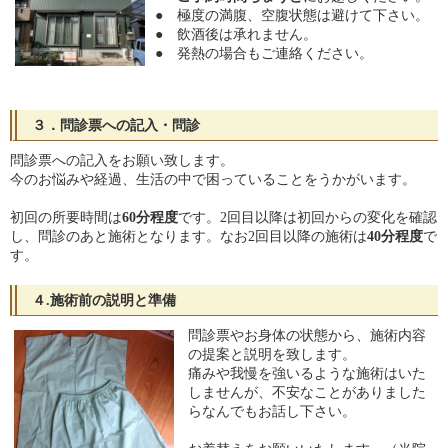
● 極度の満腹、空腹状態は避けて下さい。
● 飲酒後は承れません。
● 発熱の場合もご連絡ください。
３．問診票への記入・問診
問診票への記入をお願い致します。
今のお悩みや経過、生活の中で困っていることをうかがいます。
初回の所要時間は
60分程度
です。2回目以降は初回からの変化を確認
し、問診のあと施術となります。なお2回目以降の施術は
40分程度
で
す。
４.施術前の説明と準備
問診票やお身体の状態から、施術内容
の提案と説明を致します。
痛みや我慢を強いるような施術はいた
しませんが、不安なことがありました
らなんでもお話し下さい。