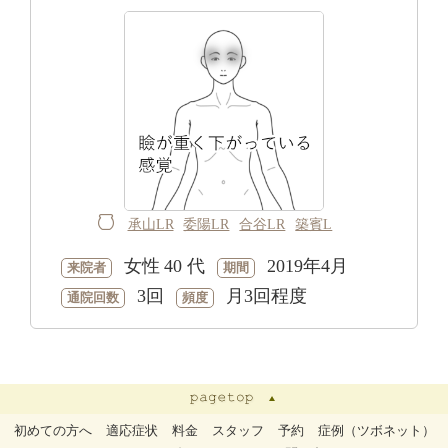
承山LR
委陽LR
合谷LR
築賓L
女性
40 代
2019年4月
来院者
期間
3回
月3回程度
通院回数
頻度
初めての方へ
適応症状
料金
スタッフ
予約
症例（ツボネット）