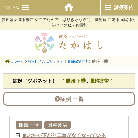
MENU
診療案内
愛知県安城市桜井 女性のための「はりきゅう専門」鍼灸院 西尾市 岡崎市か
らのアクセスも便利
ホーム
>
症例（ツボネット）
>
顔面の症状
>
眼瞼下垂
症例（ツボネット） "
眼瞼下垂
,
眼精疲労
"
症例 一覧
眼瞼下垂
眼精疲労
まぶたが下がり二重がなくなっている