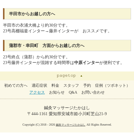
半田市からお越しの方へ
半田市の衣浦大橋より約30分です。
23号高棚福釜インター→藤井インターが おススメです。
蒲郡市・幸田町 方面からお越しの方へ
23号終点（蒲郡）から約30分です。
23号藤井インターが混雑する時間帯は
中原インター
が便利です。
初めての方へ
適応症状
料金
スタッフ
予約
症例（ツボネット）
アクセス
お知らせ
Q&A
お問い合わせ
鍼灸マッサージたかはし
〒444-1161 愛知県安城市姫小川町芝山21-9
Copyright (C) 2018 - 2026
All Rights Reserved.
鍼灸マッサージたかはし