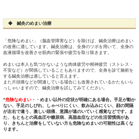
◆ 鍼灸のめまい治療
「危険なめまい」（脳血管障害など）を除けば、鍼灸治療はめまい
の改善に適しています。鍼灸治療は、全身のツボを用いて、全身の
血液循環を改善させ筋肉の緊張や疲労を取り除きます。
めまいは本人も気づかないような肉体疲労や精神疲労（ストレス・
不安など）が関係していることもありますので、全身を診て施術を
する鍼灸治療は適していると言えます。
また片頭痛などが関連している場合にも改善されているかたもいら
っしゃいますので、鍼灸治療を試してみてください。
*
危険なめまい
・・めまい以外の症状が明確にある場合。手足が動か
ない、手足のしびれ、しゃべりにくい、飲み込みにくい、顔の間隔
が左右で違う、激しい頭痛、意識が遠のいていく感覚などです。ま
た、もともとの高血圧や糖尿病、高脂血症などの生活習慣病があ
り、きちんと治療をしていない方も危険なめまいの可能性は高くな
ります。