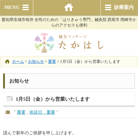
MENU
診療案内
愛知県安城市桜井 女性のための「はりきゅう専門」鍼灸院 西尾市 岡崎市か
らのアクセスも便利
ホーム
>
お知らせ
>
重要
>
1月5日（金）から営業いたします
お知らせ
1月5日（金）から営業いたします
"
重要
,
休診日 重要
"
謹んで新年のご挨拶を申し上げます。