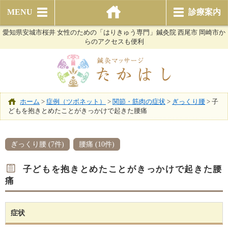
MENU
診療案内
愛知県安城市桜井 女性のための「はりきゅう専門」鍼灸院 西尾市 岡崎市か
らのアクセスも便利
ホーム
>
症例（ツボネット）
>
関節・筋肉の症状
>
ぎっくり腰
>
子
どもを抱きとめたことがきっかけで起きた腰痛
ぎっくり腰 (7件)
腰痛 (10件)
子どもを抱きとめたことがきっかけで起きた腰
痛
症状