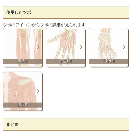
使用したツボ
ツボのアイコンからツボの詳細が見られます
玉人L
威霊LR
大腰LR
四枢R
まとめ