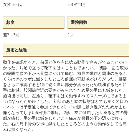
女性
20 代
2019年3月
頻度
通院回数
週2～3回
2回
施術と経過
動作を確認すると、前屈と体を左に捻る動作で痛みがでることがわ
かった。片足で立って靴下をはくこともできない。 初診 左右広め
の範囲で腰の下から骨盤にかけて痛む。前屈の動作と関連のあるふ
くらはぎのツボに鍼をしたところ前屈の可動域がひろがった。腰部
をさらに確認すると特に硬く痛い部分があったため緩和するために
手に刺鍼。股関節付近の硬さがみられたため足の甲にも鍼をした。
施術後は前屈、左捻り、靴下をはく動作すべてスムーズにできるよ
うになったため終了した。 初診のあと腰の状態はとても良く翌日の
イベントは予定通り参加できたが、その際に動き過ぎたためかまた
痛くなってしまい5日後に来院。 2診 左に側屈したり座ると右の臀
部が痛む。手の甲に鍼をしたところ痛みが腰骨の下の辺りに移っ
た。右の肩甲骨のツボに鍼をしたところどのような動作をしても痛
みは無くなった。