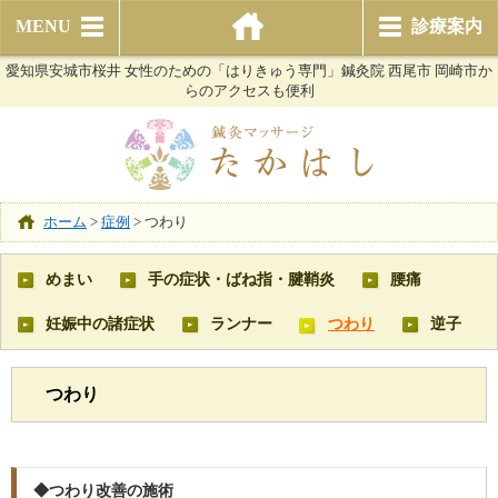
MENU
診療案内
愛知県安城市桜井 女性のための「はりきゅう専門」鍼灸院 西尾市 岡崎市か
らのアクセスも便利
ホーム
>
症例
>
つわり
めまい
手の症状・ばね指・腱鞘炎
腰痛
妊娠中の諸症状
ランナー
つわり
逆子
つわり
◆つわり改善の施術