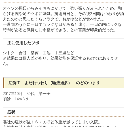
オヘソの周辺からみぞおちにかけて、強い張りがみられたため、和
らげる腕や足のツボに刺鍼。施術当日と、その後2日間はつわりが消
えたのかと思ったくらいラクで、おかゆなどが食べれた。
一週間のうちに一日でもラクな日があると違う、一日の内にラクな
時間があると気持ちに余裕ができる、との言葉が印象的だった。
主に使用したツボ
シトク 合谷 築賓 曲池 手三里など
※結果には個人差があり、
効果効能を保証するものではありませ
ん。
症例７ よだれつわり（唾液過多） のどのつまり
2017年10月 30代 第一子
初診 14ｗ3ｄ
症状
嘔吐の症状が強く６ｋｇほど体重が減ってしまい入院。