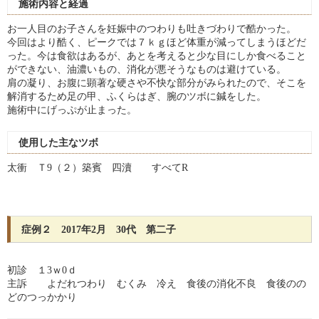
施術内容と経過
お一人目のお子さんを妊娠中のつわりも吐きづわりで酷かった。
今回はより酷く、ピークでは７ｋｇほど体重が減ってしまうほどだ
った。今は食欲はあるが、あとを考えると少な目にしか食べること
ができない、油濃いもの、消化が悪そうなものは避けている。
肩の凝り、お腹に顕著な硬さや不快な部分がみられたので、そこを
解消するため足の甲、ふくらはぎ、腕のツボに鍼をした。
施術中にげっぷが止まった。
使用した主なツボ
太衝 Ｔ9（２）築賓 四瀆 すべてR
症例２ 2017年2月 30代 第二子
初診 １3ｗ0ｄ
主訴 よだれつわり むくみ 冷え 食後の消化不良 食後のの
どのつっかかり