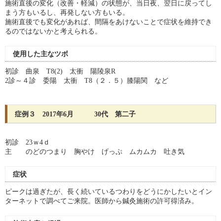
施術直後の変化（改善・軽減）の状態が、当日夜、翌日に戻ってし
まう方もいるし、再発しない方もいる。
施術直後でも変化があれば、間隔をあけないことで症状を維持でき
るのではないかと考えられる。
使用した主なツボ
初診 曲泉 T8(2) 太衝 陽陵泉R
2診～４診 委陽 太衝 T8（２．５）膝陽関 など
症例３ 2017年6月 30代 第二子
初診 23ｗ4ｄ
主 のどのつまり 胸やけ げっぷ ムカムカ 吐き気
症状
ピークは過ぎたが、長く続いているつわりをどうにかしたいとイン
ターネットで調べてご来院。医師から鍼灸施術の許可得済み。