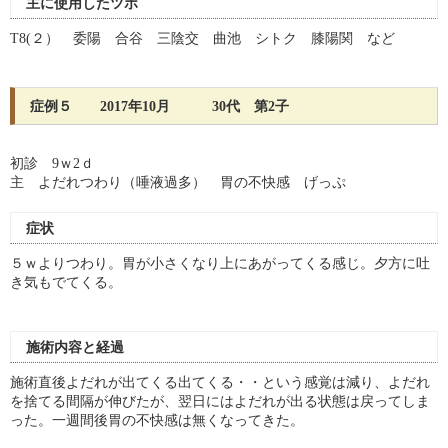
主に使用したツボ
T8(２） 委陽 合谷 三陰交 曲池 シトク 膝陽関 など
症例５ 2017年10月 30代 第2子
初診 9ｗ2ｄ
主 よだれつわり（唾液過多） 胃の不快感 げっぷ
症状
５ｗよりつわり。胃が小さくなり上にあがってくる感じ。夕方に吐
き気もでてくる。
施術内容と経過
施術直後よだれが出てくる出てくる・・という感覚は減り、よだれ
を捨てる間隔が伸びたが、翌日にはよだれが出る状態は戻ってしま
った。一週間後胃の不快感は無くなってきた。