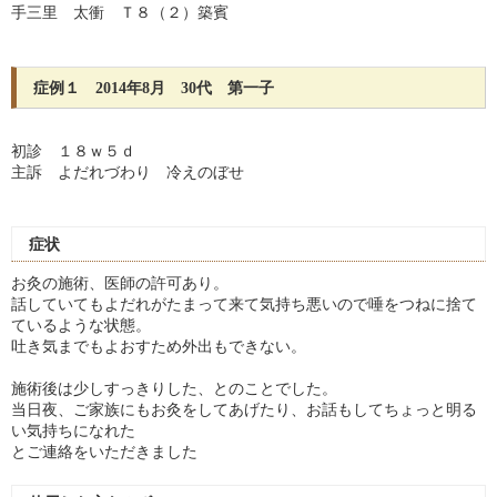
手三里 太衝 Ｔ８（２）築賓
症例１ 2014年8月 30代 第一子
初診 １８ｗ５ｄ
主訴 よだれづわり 冷えのぼせ
症状
お灸の施術、医師の許可あり。
話していてもよだれがたまって来て気持ち悪いので唾をつねに捨て
ているような状態。
吐き気までもよおすため外出もできない。
施術後は少しすっきりした、とのことでした。
当日夜、ご家族にもお灸をしてあげたり、お話もしてちょっと明る
い気持ちになれた
とご連絡をいただきました