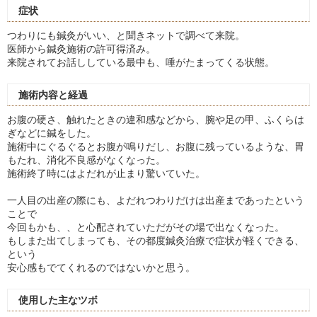
症状
つわりにも鍼灸がいい、と聞きネットで調べて来院。
医師から鍼灸施術の許可得済み。
来院されてお話ししている最中も、唾がたまってくる状態。
施術内容と経過
お腹の硬さ、触れたときの違和感などから、腕や足の甲、ふくらは
ぎなどに鍼をした。
施術中にぐるぐるとお腹が鳴りだし、お腹に残っているような、胃
もたれ、消化不良感がなくなった。
施術終了時にはよだれが止まり驚いていた。
一人目の出産の際にも、よだれつわりだけは出産まであったという
ことで
今回もかも、、と心配されていただがその場で出なくなった。
もしまた出てしまっても、その都度鍼灸治療で症状が軽くできる、
という
安心感もでてくれるのではないかと思う。
使用した主なツボ