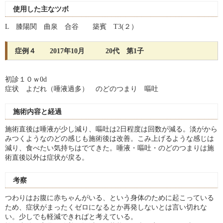
使用した主なツボ
L 膝陽関 曲泉 合谷 築賓 T3(２）
症例４ 2017年10月 20代 第1子
初診１０ｗ0d
症状 よだれ（唾液過多） のどのつまり 嘔吐
施術内容と経過
施術直後は唾液が少し減り、嘔吐は2日程度は回数が減る。淡がから
みつくようなのどの感じも施術後は改善。こみ上げるような感じは
減り、食べたい気持ちはでてきた。唾液・嘔吐・のどのつまりは施
術直後以外は症状が戻る。
考察
つわりはお腹に赤ちゃんがいる、という身体のために起こっている
ため、症状がまったくゼロになるとか再発しないとは言い切れな
い。少しでも軽減できればと考えている。