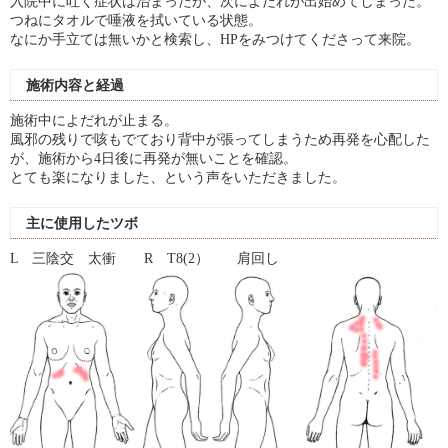
入院中に吐く症状は治まったが、次によだれが出始めてしまった。
つねにタオルで唾液を拭いている状態。
なにか手立ては無いかと検索し、HPをみつけてくださって来院。
施術内容と経過
施術中によだれが止まる。
風邪の残りで咳もでており背中が張ってしまうため再発を心配した
が、施術から4日後に再発が無いことを確認。
とても楽になりました、という声をいただきました。
主に使用したツボ
L 三陰交 太衝 R T8(2） 肩回し