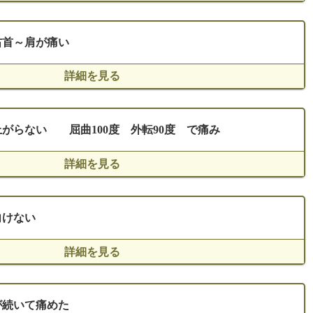
右首～肩が痛い
使用したツボ
外谷R T4（３）R 三陰交LR骨盤回し
詳細を見る
通院回数
がらない 屈曲100度 外転90度 で痛み
使用したツボ
2回
懸鐘R 内谷R 骨盤回し
詳細を見る
通院回数
右の肩を辛く感じる
向けない
使用したツボ
生理中の腰痛 だるさ 頭痛 などもあ
2回
る。ひどいときは市販薬で対応。
後谿R 手三里Ｒ 肩甲骨上角Ｒ
詳細を見る
通院回数
が続いて痛めた
使用したツボ