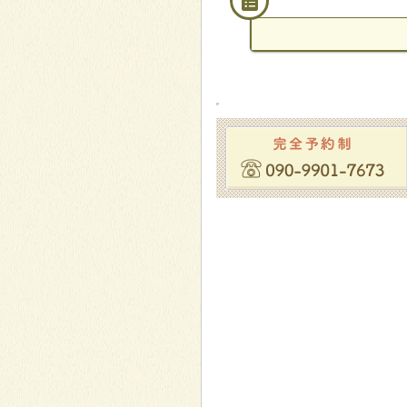
月１回
2017年5月 岡崎市 40代
頻度
来院
月に2回
2020年6月 70代女性
頻度
1回