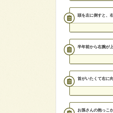
頭を左に倒すと、
来院
2017年4月 40代女性
頻度
半年前から右腕が上
来院
一か月に一回
2017年12月 30代女性
頻度
首がいたくて右に
来院
2週に1回
2016年5月 70代女性
頻度
お孫さんの抱っこ
来院