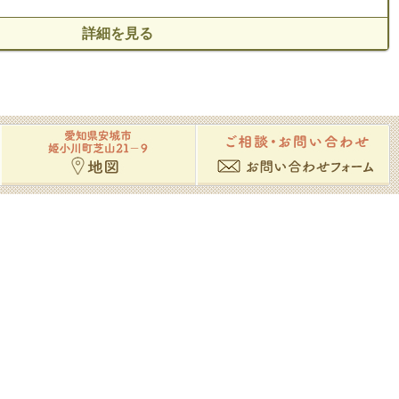
2回
女性
後谿R 陽輔R T5（４）R
詳細を見る
通院回数
使用したツボ
2回
精霊ＬR Ｔ12（３）ＬＲ
通院回数
1回
1歳の子どもをなんども抱っこしたりおろ
したりしたあと、背中を動かしたり、寝て
いても痛い状態が4日間続いている。湿布
を貼っているがあまり変わらない。